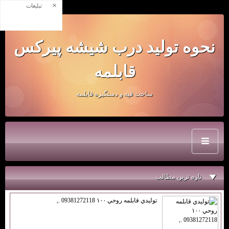
×
تبلیغات
نحوه توليد درب شيشه پيركس
قابلمه
ساخت قپه و دستگيره قابلمه
تازه ترين مطالب
توليدي قابلمه روحي ۱۰۰ 09381272118 .,