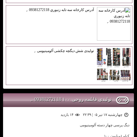
آدرس كارخانه سه تابه زنبوري 09381272118 .,
تولیدی شش دیگچه چکشی آلومینیومی .,
تولیدی قابلمه روحی ۱۰۰ 09381272118 .,
چهارشنبه ۱۷ تیر ۰۵ | ۲۲:۳۹
۱۴ بازديد
دیگ پرسی چهار دسته آلومینیومی
کیلو ۱میلیون ۱۰۰